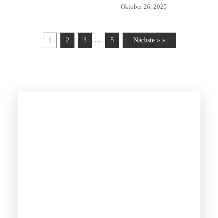
Oktober 26, 2025
…
1
2
3
5
Nächste » »